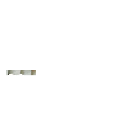
Über mich
Ich bin ein Textabschnitt. Klicken Sie hier,
um Ihren eigenen Text hinzuzufügen und
mich zu bearbeiten. Hier können Sie Ihren
Besuchern mehr erzählen.